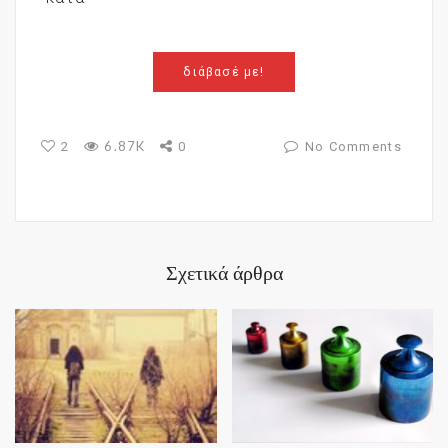
διάβασέ με!
6.87K
2
0
No Comments
Σχετικά άρθρα