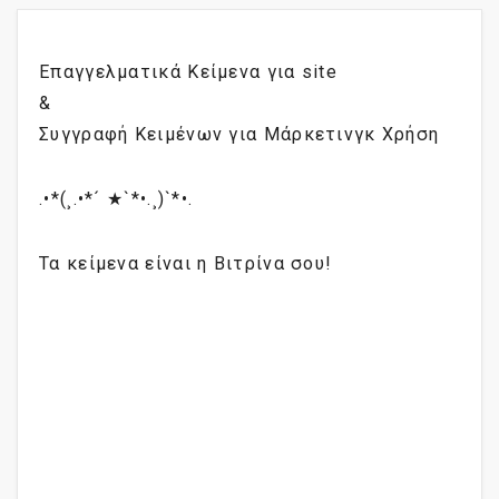
Επαγγελματικά Κείμενα για site
&
Συγγραφή Κειμένων για Μάρκετινγκ Χρήση
.•*(¸.•*´ ★`*•.¸)`*•.
Τα κείμενα είναι η Βιτρίνα σου!