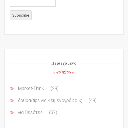
Περιεχόμενο
Market-ThinK
(29)
άρθρα/tips για Κειμενογράφους
(49)
για Πελάτες
(37)