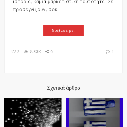
ιστορία, καμία μαρκετίστικη ταυτότητα. Σε
προσεγγίζουν, σου
διάβασέ με!
9.83K
2
0
1
Σχετικά άρθρα