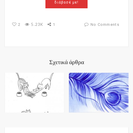
διάβασέ με!
5.23K
2
1
No Comments
Σχετικά άρθρα