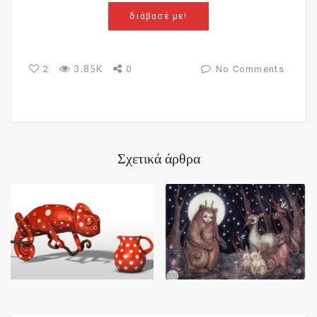
διάβασέ με!
3.85K
2
0
No Comments
Σχετικά άρθρα