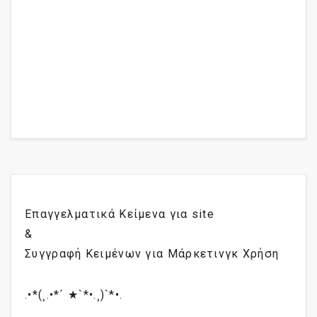
Επαγγελματικά Κείμενα για site
&
Συγγραφή Κειμένων για Μάρκετινγκ Χρήση
.•*(¸.•*´ ★`*•.¸)`*•.