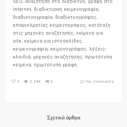
SEO
,
αναζήτηση στο διαδίκτυο
,
γραφή στο
Internet
,
διαδικτυακή κειμενογραφία
,
διαδικτυογραφία
,
διαδικτυογράφος
,
επαγγελματίας κειμενογράφος
,
κατάταξη
στις μηχανές αναζήτησης
,
κείμενα για
site
,
κείμενα για ιστοσελίδες
,
κειμενογραφία
,
κειμενογράφος
,
λέξεις-
κλειδιά
,
μηχανές αναζήτησης
,
πρωτότυπα
κείμενα
,
πρωτότυπη γραφή
3.24K
3
0
No Comments
Σχετικά άρθρα