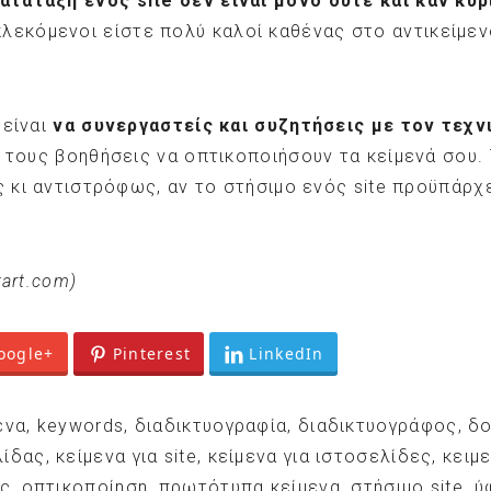
κατάταξη ενός site δεν είναι μόνο ούτε και καν κυ
μπλεκόμενοι είστε πολύ καλοί καθένας στο αντικείμενό
 είναι
να συνεργαστείς και συζητήσεις με τον τεχν
α τους βοηθήσεις να οπτικοποιήσουν τα κείμενά σου.
ς κι αντιστρόφως, αν το στήσιμο ενός site προϋπάρχ
tart.com)
oogle+
Pinterest
LinkedIn
ενα
,
keywords
,
διαδικτυογραφία
,
διαδικτυογράφος
,
δο
λίδας
,
κείμενα για site
,
κείμενα για ιστοσελίδες
,
κειμ
ας
,
οπτικοποίηση
,
πρωτότυπα κείμενα
,
στήσιμο site
,
ύ