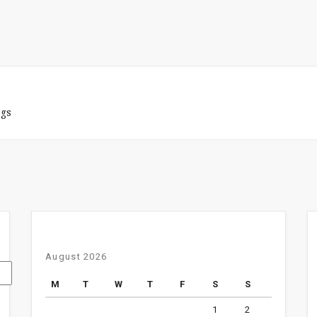
ags
August 2026
M
T
W
T
F
S
S
1
2