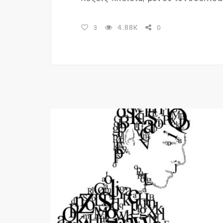
4.88K
3
0