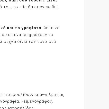
ρίως δική σου ευθύνη
.
Είναι
 του, το site θα απογειωθεί.
ικό και το γραφίστα
ώστε να
 Τα κείμενα επηρεάζουν το
ει συχνά δίνει τον τόνο στα
μή ιστοσελίδας
,
επαγγελματίας
ενογραφία
,
κειμενογράφος
,
φος ιστοσελίδας