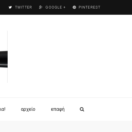
TWITTER
GOOGLE +
PINTEREST
ια!
αρχείο
επαφή