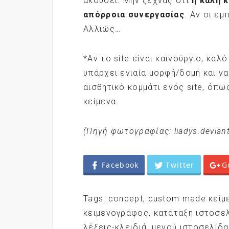
ακούσει. Μην ξεχνάς ότι
η καλή 
απόρροια συνεργασίας
. Αν οι ε
Αλλιώς…
*Αν το site είναι καινούργιο, καλό
υπάρχει ενιαία μορφή/δομή και ν
αισθητικό κομμάτι ενός site, όπω
κείμενα.
(Πηγή φωτογραφίας: liadys.devian
Facebook
Twitter
G
Tags:
concept
,
custom made κείμ
κειμενογράφος
,
κατάταξη ιστοσε
λέξεις-κλειδιά
,
μενού ιστοσελίδ