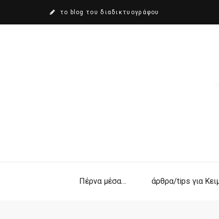
το blog του διαδικτυογράφου
Πέρνα μέσα…
άρθρα/tips για Κε