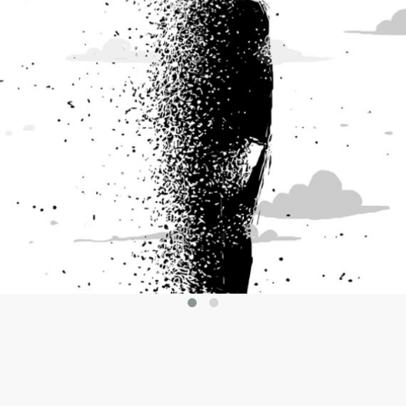
άρθρα/tips για Κειμενογράφους
Αρθρογραφία τύπου… τα
memoirs μου!
Oct 05, 2017