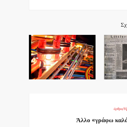
Σχ
άρθρα/ti
Άλλο «γράφω καλά