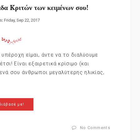
άδα Kριτών των κειμένων σου!
n:
Friday, Sep 22, 2017
ι υπέροχη είμαι, άντε να το διαλύουμε
τσι! Είναι εξαιρετικά κρίσιμο (και
μενά σου άνθρωποι μεγαλύτερης ηλικίας,
διάβασέ με!
No Comments