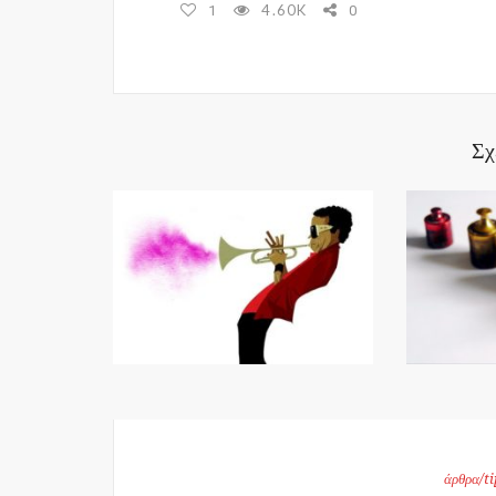
4.60K
1
0
Σχ
άρθρα/ti