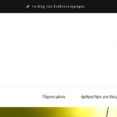
το blog του διαδικτυογράφου
Πέρνα μέσα…
άρθρα/tips για Κε