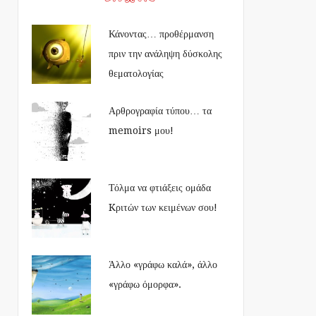
Κάνοντας… προθέρμανση
πριν την ανάληψη δύσκολης
θεματολογίας
Αρθρογραφία τύπου… τα
memoirs μου!
Τόλμα να φτιάξεις ομάδα
Kριτών των κειμένων σου!
Άλλο «γράφω καλά», άλλο
«γράφω όμορφα».