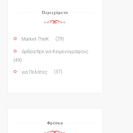
Περιεχόμενο
Market-ThinK
(29)
άρθρα/tips για Κειμενογράφους
(49)
για Πελάτες
(37)
Φρέσκα