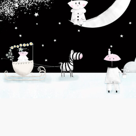
άρθρα/tips για Κειμενογράφους
Τόλμα να φτιάξεις ομάδα Kριτών
των κειμένων σου!
Sep 22, 2017