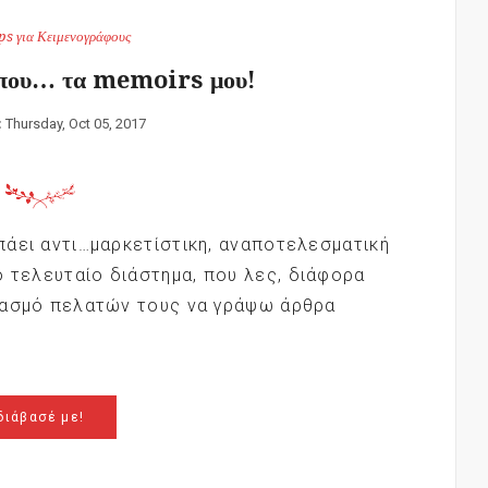
ps για Κειμενογράφους
ύπου… τα memoirs μου!
:
Thursday, Oct 05, 2017
 πάει αντι…μαρκετίστικη, αναποτελεσματική
ο τελευταίο διάστημα, που λες, διάφορα
αριασμό πελατών τους να γράψω άρθρα
διάβασέ με!