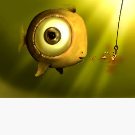
άρθρα/tips για Κειμενογράφους
Κάνοντας… προθέρμανση πριν την
ανάληψη δύσκολης θεματολογίας
Oct 26, 2017