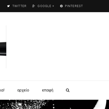
TWITTER
GOOGLE +
PINTEREST
ια!
αρχείο
επαφή