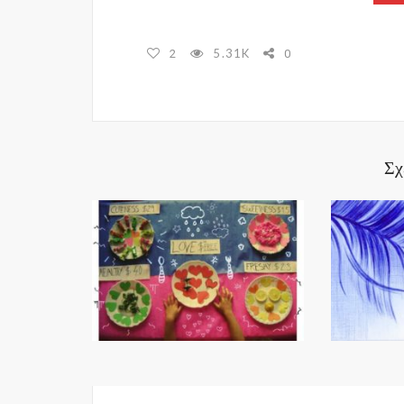
5.31K
2
0
Σχ