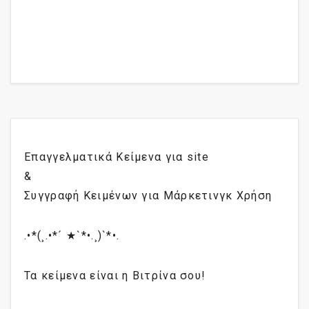
Επαγγελματικά Κείμενα για site
&
Συγγραφή Κειμένων για Μάρκετινγκ Χρήση
.•*(¸.•*´ ★`*•.¸)`*•.
Τα κείμενα είναι η Βιτρίνα σου!