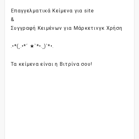
Επαγγελματικά Κείμενα για site
&
Συγγραφή Κειμένων για Μάρκετινγκ Χρήση
.•*(¸.•*´ ★`*•.¸)`*•.
Τα κείμενα είναι η Βιτρίνα σου!