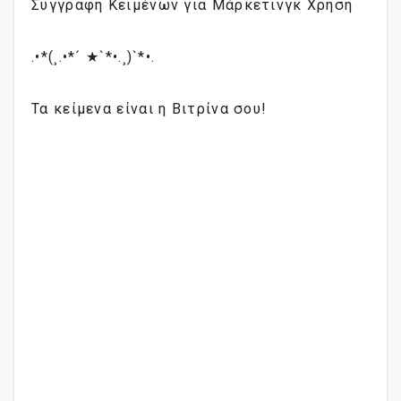
Συγγραφή Κειμένων για Μάρκετινγκ Χρήση
.•*(¸.•*´ ★`*•.¸)`*•.
Τα κείμενα είναι η Βιτρίνα σου!