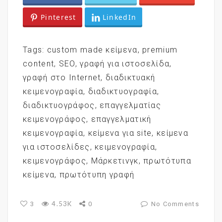
Pinterest
LinkedIn
Tags:
custom made κείμενα
,
premium
content
,
SEO
,
γραφή για ιστοσελίδα
,
γραφή στο Internet
,
διαδικτυακή
κειμενογραφία
,
διαδικτυογραφία
,
διαδικτυογράφος
,
επαγγελματίας
κειμενογράφος
,
επαγγελματική
κειμενογραφία
,
κείμενα για site
,
κείμενα
για ιστοσελίδες
,
κειμενογραφία
,
κειμενογράφος
,
Μάρκετινγκ
,
πρωτότυπα
κείμενα
,
πρωτότυπη γραφή
4.53K
3
0
No Comments