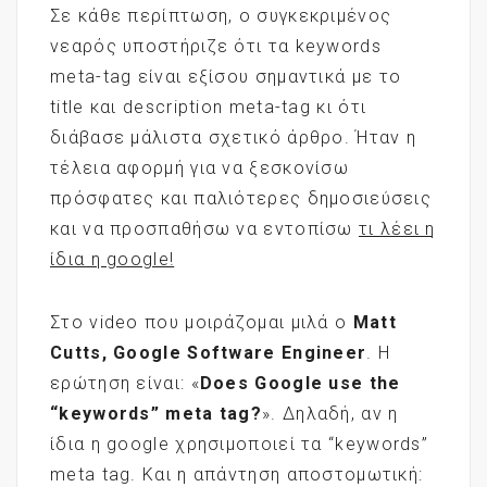
Σε κάθε περίπτωση, ο συγκεκριμένος
νεαρός υποστήριζε ότι τα keywords
meta-tag είναι εξίσου σημαντικά με το
title και description meta-tag κι ότι
διάβασε μάλιστα σχετικό άρθρο. Ήταν η
τέλεια αφορμή για να ξεσκονίσω
πρόσφατες και παλιότερες δημοσιεύσεις
και να προσπαθήσω να εντοπίσω
τι λέει η
ίδια η google!
Στο
video
που μοιράζομαι μιλά ο
Matt
Cutts, Google Software Engineer
. Η
ερώτηση είναι: «
Does Google use the
“keywords” meta tag?
». Δηλαδή, αν η
ίδια η google χρησιμοποιεί τα “keywords”
meta tag. Και η απάντηση αποστομωτική: