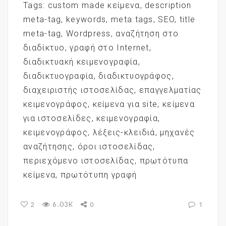
Tags:
custom made κείμενα
,
description
meta-tag
,
keywords
,
meta tags
,
SEO
,
title
meta-tag
,
Wordpress
,
αναζήτηση στο
διαδίκτυο
,
γραφή στο Internet
,
διαδικτυακή κειμενογραφία
,
διαδικτυογραφία
,
διαδικτυογράφος
,
διαχειριστής ιστοσελίδας
,
επαγγελματίας
κειμενογράφος
,
κείμενα για site
,
κείμενα
για ιστοσελίδες
,
κειμενογραφία
,
κειμενογράφος
,
λέξεις-κλειδιά
,
μηχανές
αναζήτησης
,
όροι ιστοσελίδας
,
περιεχόμενο ιστοσελίδας
,
πρωτότυπα
κείμενα
,
πρωτότυπη γραφή
6.03K
2
0
1