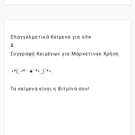
Επαγγελματικά Κείμενα για site
&
Συγγραφή Κειμένων για Μάρκετινγκ Χρήση
.•*(¸.•*´ ★`*•.¸)`*•.
Τα κείμενα είναι η Βιτρίνα σου!