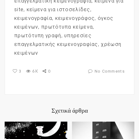
επαγγελματική κειμενογραφία
,
κείμενα για
site
,
κείμενα για ιστοσελίδες
,
κειμενογραφία
,
κειμενογράφος
,
όγκος
κειμένων
,
πρωτότυπα κείμενα
,
πρωτότυπη γραφή
,
υπηρεσίες
επαγγελματικής κειμενογραφίας
,
χρέωση
κειμένων
6K
3
0
No Comments
Σχετικά άρθρα