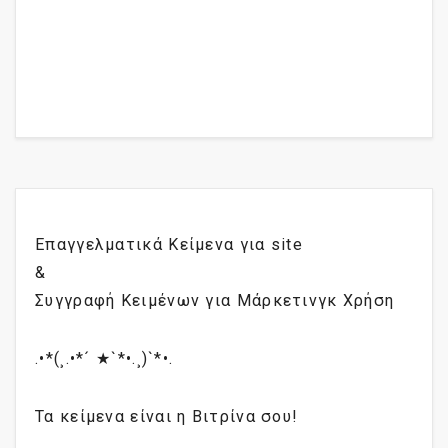
Επαγγελματικά Κείμενα για site
&
Συγγραφή Κειμένων για Μάρκετινγκ Χρήση
.•*(¸.•*´ ★`*•.¸)`*•.
Τα κείμενα είναι η Βιτρίνα σου!