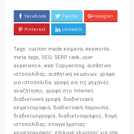
Facebook
Twitter
Google+
Pinterest
LinkedIn
Tags:
custom made κείμενα
,
keywords
,
meta tags
,
SEO
,
SERP rank
,
user
experience
,
web Copywriting
,
αισθητική
ιστοσελίδας
,
αισθητική κειμένων
,
γραφή
για ιστοσελίδα
,
γραφή για τις μηχανές
αναζήτησης
,
γραφή στο Internet
,
διαδικτυακή γραφή
,
διαδικτυακή
κειμενογραφία
,
διαδικτυακή παρουσία
,
διαδικτυογραφία
,
διαδικτυογράφος
,
δομή
ιστοσελίδας
,
επαγγελματίας
κειμενογράφος
,
επιλογή γλώσσας για site
,