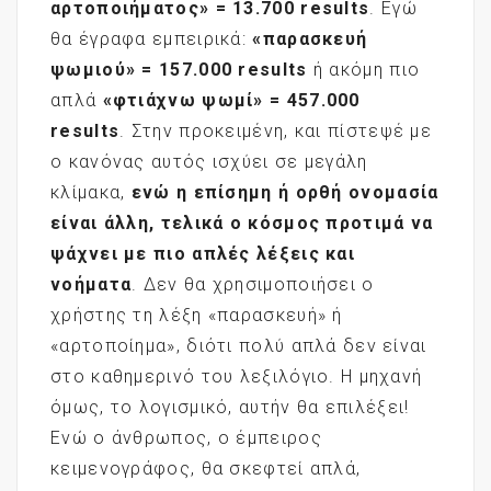
αρτοποιήματος» = 13.700
results
. Εγώ
θα έγραφα εμπειρικά:
«παρασκευή
ψωμιού» = 157.000
results
ή ακόμη πιο
απλά
«φτιάχνω ψωμί» = 457.000
results
. Στην προκειμένη, και πίστεψέ με
ο κανόνας αυτός ισχύει σε μεγάλη
κλίμακα,
ενώ η επίσημη ή ορθή ονομασία
είναι άλλη, τελικά ο κόσμος προτιμά να
ψάχνει με πιο απλές λέξεις και
νοήματα
. Δεν θα χρησιμοποιήσει ο
χρήστης τη λέξη «παρασκευή» ή
«αρτοποίημα», διότι πολύ απλά δεν είναι
στο καθημερινό του λεξιλόγιο. Η μηχανή
όμως, το λογισμικό, αυτήν θα επιλέξει!
Ενώ ο άνθρωπος, ο έμπειρος
κειμενογράφος, θα σκεφτεί απλά,