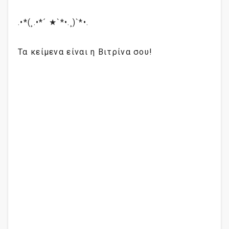
.•*(¸.•*´ ★`*•.¸)`*•.
Τα κείμενα είναι η Βιτρίνα σου!