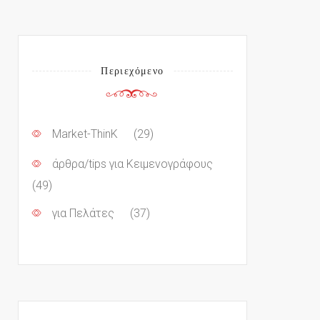
Περιεχόμενο
Market-ThinK
(29)
άρθρα/tips για Κειμενογράφους
(49)
για Πελάτες
(37)