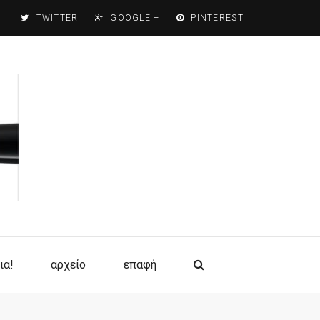
TWITTER
GOOGLE +
PINTEREST
ια!
αρχείο
επαφή