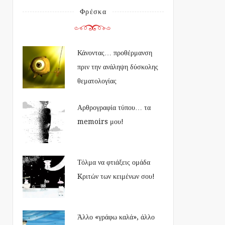
Φρέσκα
Κάνοντας… προθέρμανση
πριν την ανάληψη δύσκολης
θεματολογίας
Αρθρογραφία τύπου… τα
memoirs μου!
Τόλμα να φτιάξεις ομάδα
Kριτών των κειμένων σου!
Άλλο «γράφω καλά», άλλο