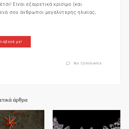
τσι! Είναι εξαιρετικά κρίσιμο (και
μενά σου άνθρωποι μεγαλύτερης ηλικίας,
διάβασέ με!
No Comments
ετικά άρθρα