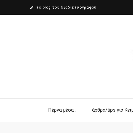
το blog του διαδικτυογράφου
Πέρνα μέσα…
άρθρα/tips για Κε