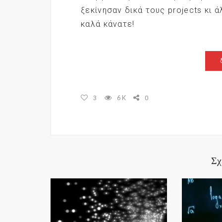
ξεκίνησαν δικά τους projects κι 
καλά κάνατε!
6K
3
0
Σχ