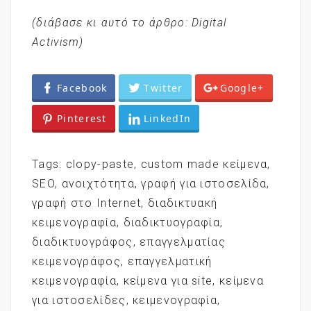
(διάβασε κι αυτό το άρθρο: Digital
Activism
)
Facebook
Twitter
Google+
Pinterest
LinkedIn
Tags:
clopy-paste
,
custom made κείμενα
,
SEO
,
ανοιχτότητα
,
γραφή για ιστοσελίδα
,
γραφή στο Internet
,
διαδικτυακή
κειμενογραφία
,
διαδικτυογραφία
,
διαδικτυογράφος
,
επαγγελματίας
κειμενογράφος
,
επαγγελματική
κειμενογραφία
,
κείμενα για site
,
κείμενα
για ιστοσελίδες
,
κειμενογραφία
,