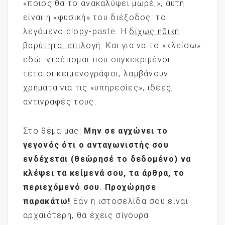
«ποιος θα το ανακαλύψει μωρέ;», αυτή
είναι η «φυσική» του διέξοδος: το
λεγόμενο clopy-paste. Η
δίχως ηθική
βαρύτητα, επιλογή
. Και για να το «κλείσω»
εδώ: ντρέπομαι που συγκεκριμένοι
τέτοιοι κειμενογράφοι, λαμβάνουν
χρήματα για τις «υπηρεσίες», ιδέες,
αντιγραφές τους.
Στο θέμα μας:
Μην σε αγχώνει το
γεγονός ότι ο ανταγωνιστής σου
ενδέχεται (θεώρησέ το δεδομένο) να
κλέψει τα κείμενά σου, τα άρθρα, το
περιεχόμενό σου
.
Προχώρησε
παρακάτω!
Εάν η ιστοσελίδα σου είναι
αρχαιότερη, θα έχεις σίγουρα