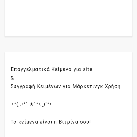
Επαγγελματικά Κείμενα για site
&
Συγγραφή Κειμένων για Μάρκετινγκ Χρήση
.•*(¸.•*´ ★`*•.¸)`*•.
Τα κείμενα είναι η Βιτρίνα σου!