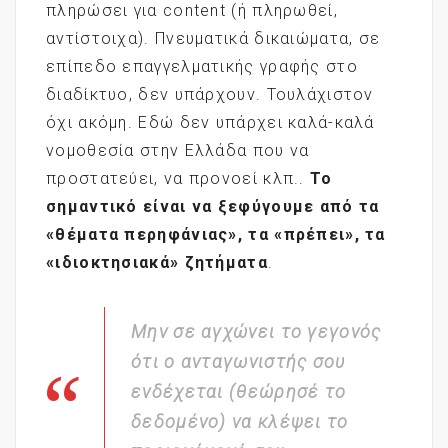
πληρώσει για content (ή πληρωθεί,
αντίστοιχα). Πνευματικά δικαιώματα, σε
επίπεδο επαγγελματικής γραφής στο
διαδίκτυο, δεν υπάρχουν. Τουλάχιστον
όχι ακόμη. Εδώ δεν υπάρχει καλά-καλά
νομοθεσία στην Ελλάδα που να
προστατεύει, να προνοεί κλπ..
Το
σημαντικό είναι να ξεφύγουμε από τα
«θέματα περηφάνιας», τα «πρέπει», τα
«ιδιοκτησιακά» ζητήματα
.
Μην σε αγχώνει το γεγονός
ότι ο ανταγωνιστής σου
ενδέχεται (θεώρησέ το
δεδομένο) να κλέψει το