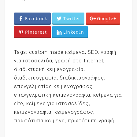
Facebook
Twitter
Google+
Pinterest
LinkedIn
Tags:
custom made κείμενα
,
SEO
,
γραφή
για ιστοσελίδα
,
γραφή στο Internet
,
διαδικτυακή κειμενογραφία
,
διαδικτυογραφία
,
διαδικτυογράφος
,
επαγγελματίας κειμενογράφος
,
επαγγελματική κειμενογραφία
,
κείμενα για
site
,
κείμενα για ιστοσελίδες
,
κειμενογραφία
,
κειμενογράφος
,
πρωτότυπα κείμενα
,
πρωτότυπη γραφή