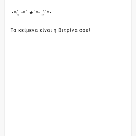
.•*(¸.•*´ ★`*•.¸)`*•.
Τα κείμενα είναι η Βιτρίνα σου!