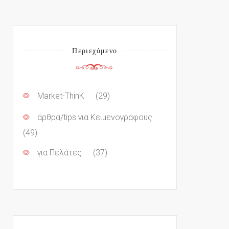
Περιεχόμενο
Market-ThinK
(29)
άρθρα/tips για Κειμενογράφους
(49)
για Πελάτες
(37)