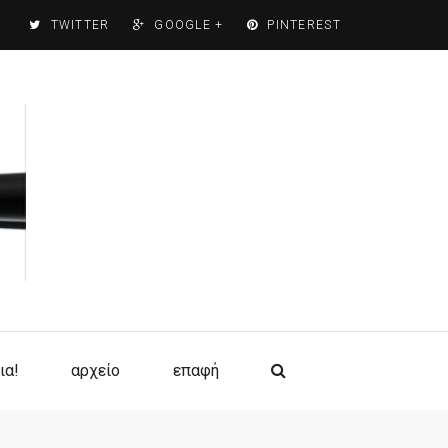
TWITTER
GOOGLE +
PINTEREST
ια!
αρχείο
επαφή