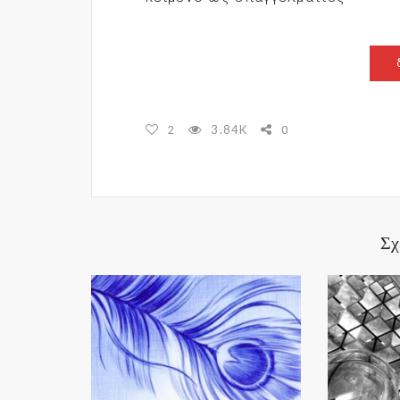
3.84K
2
0
Σχ