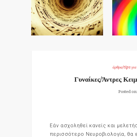
άρθρα/tips γι
Γυναίκες/Άντρες Κει
Posted on
Εάν ασχοληθεί κανείς και μελετή
περισσότερο Νευροβιολογία, θα ε