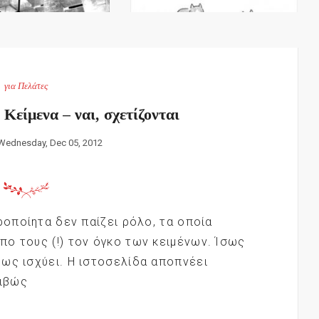
για Πελάτες
Κείμενα – ναι, σχετίζονται
Wednesday, Dec 05, 2012
ροποίητα δεν παίζει ρόλο, τα οποία
ο τους (!) τον όγκο των κειμένων. Ίσως
ως ισχύει. Η ιστοσελίδα αποπνέει
ριβώς