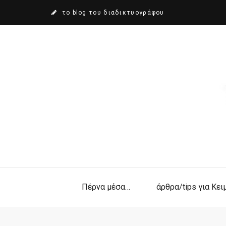
το blog του διαδικτυογράφου
Πέρνα μέσα…
άρθρα/tips για Κε