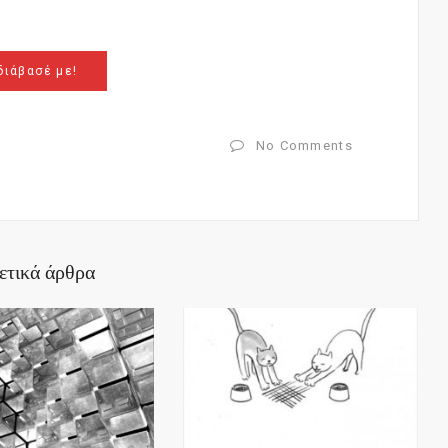
διάβασέ με!
No Comments
ετικά άρθρα