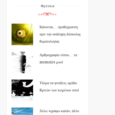
Φρέσκα
Κάνοντας… προθέρμανση
πριν την ανάληψη δύσκολης
θεματολογίας
Αρθρογραφία τύπου… τα
memoirs μου!
Τόλμα να φτιάξεις ομάδα
Kριτών των κειμένων σου!
Άλλο «γράφω καλά», άλλο