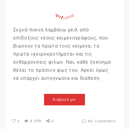
Συχνά-πυκνά λαμβάνω μέιλ από
επίδοξους νέους κειμενογράφους, που
βιώνουν τα πρώτα τους κείμενα, τα
πρώτα «χειροκροτήματα» και τις
ενθαρρύνσεις φίλων. Ναι, κάθε ξεκίνημα
θέλει το πράσινο φως του. Αρκεί όμως
να υπάρχει αυτογνωσία και διάθεση
διάβασέ με!
4.99K
2
0
No Comments