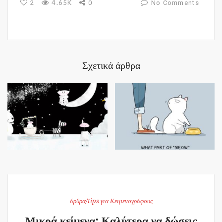
4.65K
2
0
No Comments
Σχετικά άρθρα
άρθρα/tips για Κειμενογράφους
Μικρά κείμενα: Καλύτερα να δώσεις