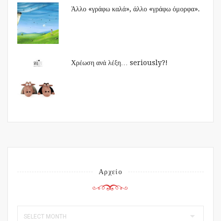
Άλλο «γράφω καλά», άλλο «γράφω όμορφα».
Χρέωση ανά λέξη… seriously?!
Αρχείο