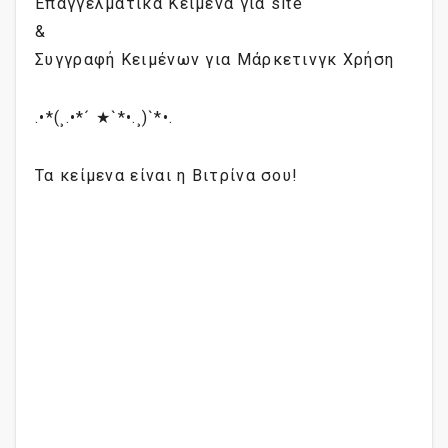
Επαγγελματικά Κείμενα για site
&
Συγγραφή Κειμένων για Μάρκετινγκ Χρήση
.•*(¸.•*´ ★`*•.¸)`*•.
Τα κείμενα είναι η Βιτρίνα σου!