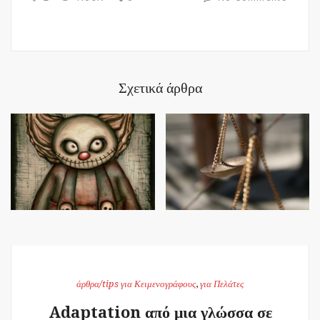
Σχετικά άρθρα
άρθρα/tips για Κειμενογράφους
,
για Πελάτες
Adaptation από μια γλώσσα σε