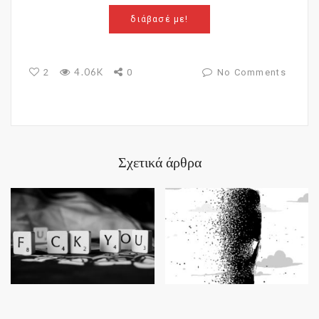
διάβασέ με!
4.06K
2
0
No Comments
Σχετικά άρθρα