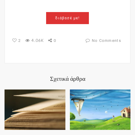
διάβασέ με!
4.06K
2
0
No Comments
Σχετικά άρθρα