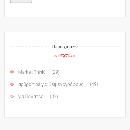
Περιεχόμενο
Market-ThinK
(29)
άρθρα/tips για Κειμενογράφους
(49)
για Πελάτες
(37)