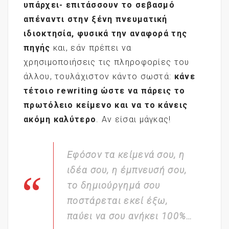
υπάρχει- επιτάσσουν το σεβασμό
απέναντι στην ξένη πνευματική
ιδιοκτησία, φυσικά την αναφορά της
πηγής
και, εάν πρέπει να
χρησιμοποιήσεις τις πληροφορίες του
άλλου, τουλάχιστον κάντο σωστά:
κάνε
τέτοιο
rewriting
ώστε να πάρεις το
πρωτόλειο κείμενο και να το κάνεις
ακόμη καλύτερο
. Αν είσαι μάγκας!
Εφόσον τα κείμενά σου, η
ιδέα σου, η έμπνευσή σου,
το δημιούργημά σου
ποστάρεται εκεί έξω,
παύει να σου ανήκει 100%…