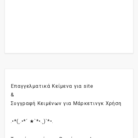
Επαγγελματικά Κείμενα για site
&
Συγγραφή Κειμένων για Μάρκετινγκ Χρήση
.•*(¸.•*´ ★`*•.¸)`*•.