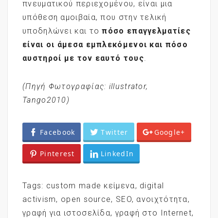
πνευματικού περιεχομένου, είναι μια
υπόθεση αμοιβαία, που στην τελική
υποδηλώνει και το
πόσο επαγγελματίες
είναι οι άμεσα εμπλεκόμενοι
και πόσο
αυστηροί με τον εαυτό τους
.
(Πηγή Φωτογραφίας: illustrator,
Tango2010)
Facebook
Twitter
Google+
Pinterest
LinkedIn
Tags:
custom made κείμενα
,
digital
activism
,
open source
,
SEO
,
ανοιχτότητα
,
γραφή για ιστοσελίδα
,
γραφή στο Internet
,