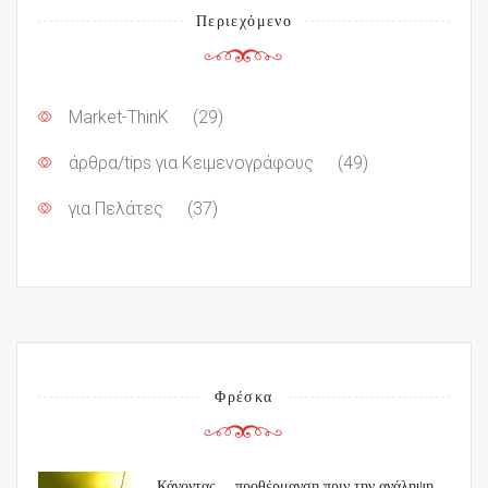
Περιεχόμενο
Market-ThinK
(29)
άρθρα/tips για Κειμενογράφους
(49)
για Πελάτες
(37)
Φρέσκα
Κάνοντας… προθέρμανση πριν την ανάληψη