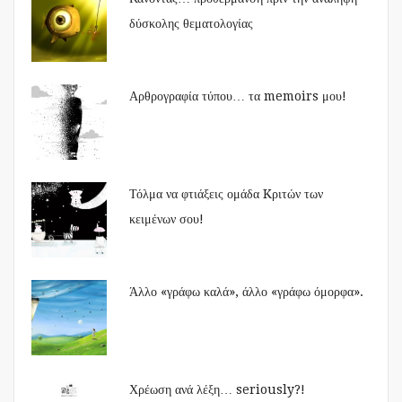
δύσκολης θεματολογίας
Αρθρογραφία τύπου… τα memoirs μου!
Τόλμα να φτιάξεις ομάδα Kριτών των
κειμένων σου!
Άλλο «γράφω καλά», άλλο «γράφω όμορφα».
Χρέωση ανά λέξη… seriously?!