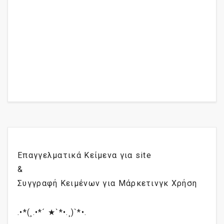
Επαγγελματικά Κείμενα για site
&
Συγγραφή Κειμένων για Μάρκετινγκ Χρήση
.•*(¸.•*´ ★`*•.¸)`*•.