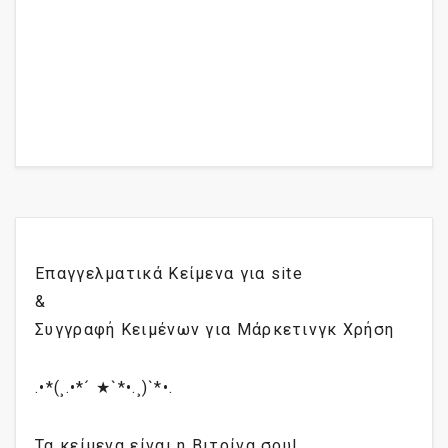
Επαγγελματικά Κείμενα για site
&
Συγγραφή Κειμένων για Μάρκετινγκ Χρήση
.•*(¸.•*´ ★`*•.¸)`*•.
Τα κείμενα είναι η Βιτρίνα σου!