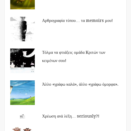
Αρθρογραφία τύπου… τα memoirs μου!
Τόλμα να φτιάξεις ομάδα Kριτών των
κειμένων σου!
Άλλο «γράφω καλά», άλλο «γράφω όμορφα».
Χρέωση ανά λέξη… seriously?!