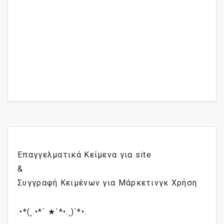
Επαγγελματικά Κείμενα για site
&
Συγγραφή Κειμένων για Μάρκετινγκ Χρήση
.•*(¸.•*´ ★`*•.¸)`*•.