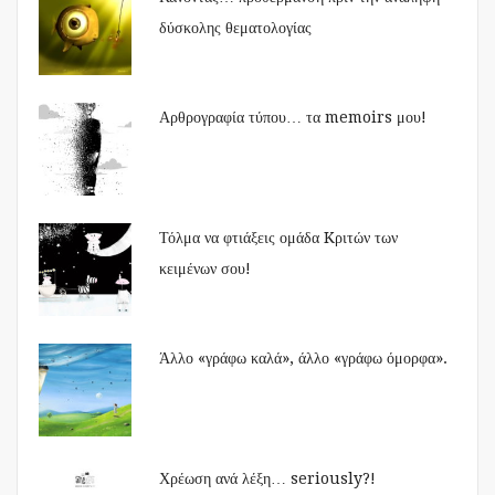
δύσκολης θεματολογίας
Αρθρογραφία τύπου… τα memoirs μου!
Τόλμα να φτιάξεις ομάδα Kριτών των
κειμένων σου!
Άλλο «γράφω καλά», άλλο «γράφω όμορφα».
Χρέωση ανά λέξη… seriously?!