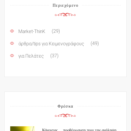
Περιεχόμενο
Market-ThinK
(29)
άρθρα/tips για Κειμενογράφους
(49)
για Πελάτες
(37)
Φρέσκα
Κάνοντας… προθέρμανση πριν την ανάληψη