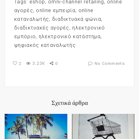
Tags:
eshop
,
omni-channel retailing
,
online
αγορές
,
online εμπειρία
,
online
καταναλωτής
,
διαδικτυακά ψώνια
,
διαδικτυακές αγορές
,
ηλεκτρονικό
εμπόριο
,
ηλεκτρονικό κατάστημα
,
ψηφιακός καταναλωτής
3.23K
2
0
No Comments
Σχετικά άρθρα