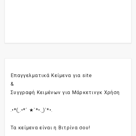
Επαγγελματικά Κείμενα για site
&
Συγγραφή Κειμένων για Μάρκετινγκ Χρήση
.•*(¸.•*´ ★`*•.¸)`*•.
Τα κείμενα είναι η Βιτρίνα σου!