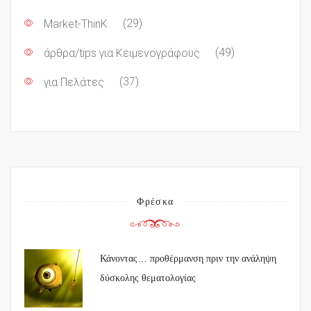
Market-ThinK
(29)
άρθρα/tips για Κειμενογράφους
(49)
για Πελάτες
(37)
Φρέσκα
Κάνοντας… προθέρμανση πριν την ανάληψη
δύσκολης θεματολογίας