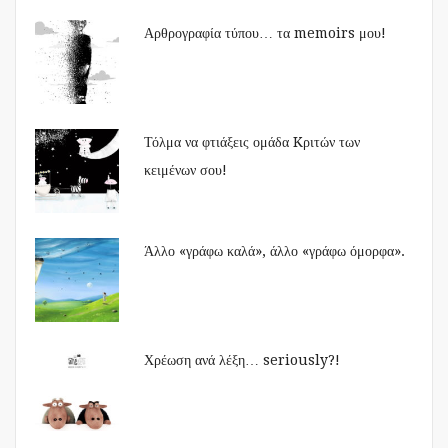
Αρθρογραφία τύπου… τα memoirs μου!
Τόλμα να φτιάξεις ομάδα Kριτών των
κειμένων σου!
Άλλο «γράφω καλά», άλλο «γράφω όμορφα».
Χρέωση ανά λέξη… seriously?!