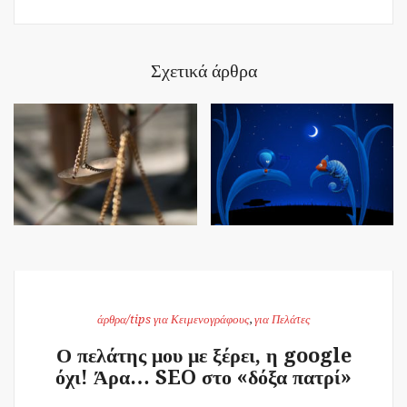
Σχετικά άρθρα
άρθρα/tips για Κειμενογράφους
,
για Πελάτες
Ο πελάτης μου με ξέρει, η google
όχι! Άρα… SEO στο «δόξα πατρί»