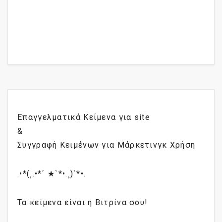
Επαγγελματικά Κείμενα για site
&
Συγγραφή Κειμένων για Μάρκετινγκ Χρήση
.•*(¸.•*´ ★`*•.¸)`*•.
Τα κείμενα είναι η Βιτρίνα σου!