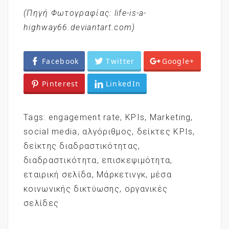
(Πηγή Φωτογραφίας: life-is-a-
highway66.deviantart.com)
Facebook
Twitter
Google+
Pinterest
LinkedIn
Tags:
engagement rate
,
KPIs
,
Marketing
,
social media
,
αλγόριθμος
,
δείκτες KPIs
,
δείκτης διαδραστικότητας
,
διαδραστικότητα
,
επισκεψιμότητα
,
εταιρική σελίδα
,
Μάρκετινγκ
,
μέσα
κοινωνικής δικτύωσης
,
οργανικές
σελίδες