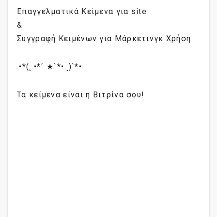
Επαγγελματικά Κείμενα για site
&
Συγγραφή Κειμένων για Μάρκετινγκ Χρήση
.•*(¸.•*´ ★`*•.¸)`*•.
Τα κείμενα είναι η Βιτρίνα σου!