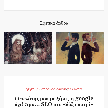
Σχετικά άρθρα
άρθρα/tips για Κειμενογράφους
,
για Πελάτες
Ο πελάτης μου με ξέρει, η google
όχι! Άρα… SEO στο «δόξα πατρί»