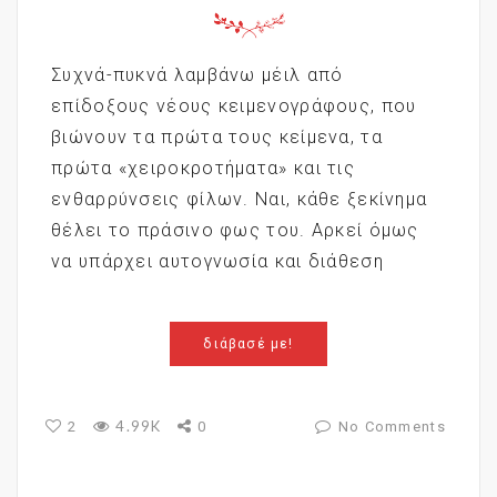
Συχνά-πυκνά λαμβάνω μέιλ από
επίδοξους νέους κειμενογράφους, που
βιώνουν τα πρώτα τους κείμενα, τα
πρώτα «χειροκροτήματα» και τις
ενθαρρύνσεις φίλων. Ναι, κάθε ξεκίνημα
θέλει το πράσινο φως του. Αρκεί όμως
να υπάρχει αυτογνωσία και διάθεση
διάβασέ με!
4.99K
2
0
No Comments