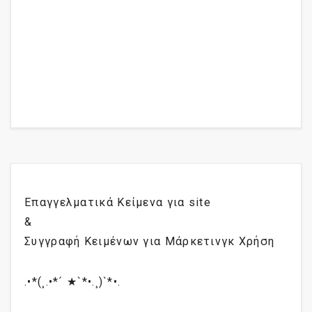
Επαγγελματικά Κείμενα για site
&
Συγγραφή Κειμένων για Μάρκετινγκ Χρήση
.•*(¸.•*´ ★`*•.¸)`*•.