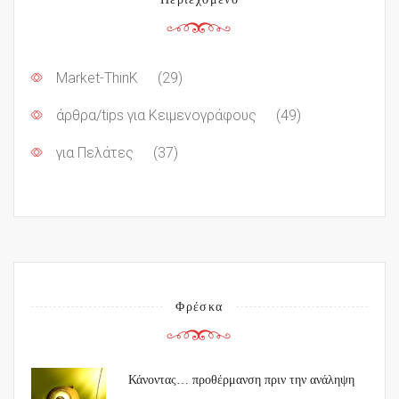
Market-ThinK
(29)
άρθρα/tips για Κειμενογράφους
(49)
για Πελάτες
(37)
Φρέσκα
Κάνοντας… προθέρμανση πριν την ανάληψη