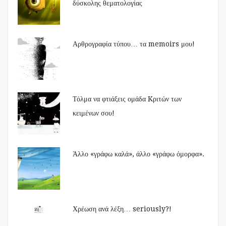
δύσκολης θεματολογίας
Αρθρογραφία τύπου… τα memoirs μου!
Τόλμα να φτιάξεις ομάδα Kριτών των
κειμένων σου!
Άλλο «γράφω καλά», άλλο «γράφω όμορφα».
Χρέωση ανά λέξη… seriously?!