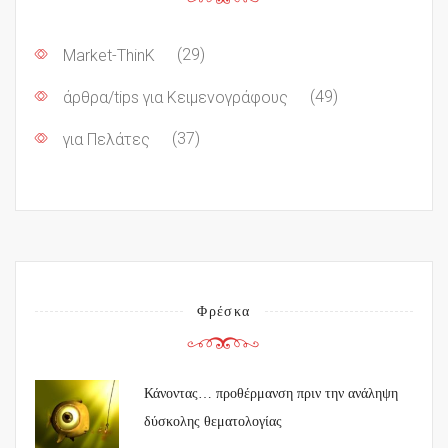
Market-ThinK
(29)
άρθρα/tips για Κειμενογράφους
(49)
για Πελάτες
(37)
Φρέσκα
Κάνοντας… προθέρμανση πριν την ανάληψη
δύσκολης θεματολογίας