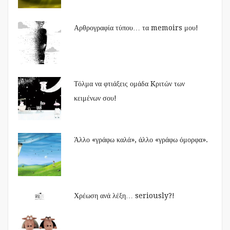
Αρθρογραφία τύπου… τα memoirs μου!
Τόλμα να φτιάξεις ομάδα Kριτών των
κειμένων σου!
Άλλο «γράφω καλά», άλλο «γράφω όμορφα».
Χρέωση ανά λέξη… seriously?!