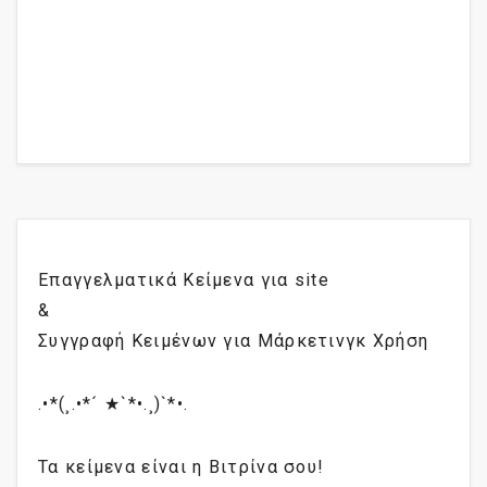
Επαγγελματικά Κείμενα για site
&
Συγγραφή Κειμένων για Μάρκετινγκ Χρήση
.•*(¸.•*´ ★`*•.¸)`*•.
Τα κείμενα είναι η Βιτρίνα σου!