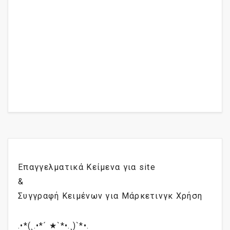
Επαγγελματικά Κείμενα για site
&
Συγγραφή Κειμένων για Μάρκετινγκ Χρήση
.•*(¸.•*´ ★`*•.¸)`*•.