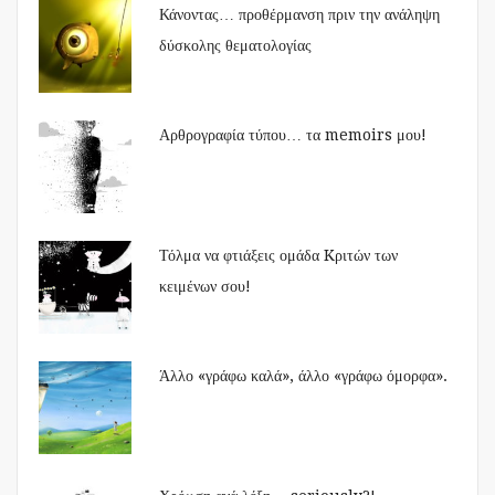
Κάνοντας… προθέρμανση πριν την ανάληψη
δύσκολης θεματολογίας
Αρθρογραφία τύπου… τα memoirs μου!
Τόλμα να φτιάξεις ομάδα Kριτών των
κειμένων σου!
Άλλο «γράφω καλά», άλλο «γράφω όμορφα».