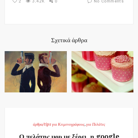
3.42K
2
0
No Comments
Σχετικά άρθρα
άρθρα/tips για Κειμενογράφους
,
για Πελάτες
Ο πελάτης μου με ξέρει, η google