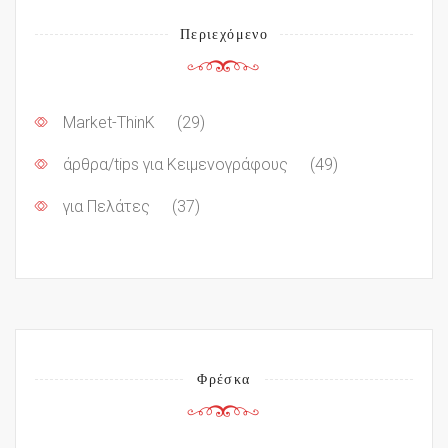
Περιεχόμενο
Market-ThinK
(29)
άρθρα/tips για Κειμενογράφους
(49)
για Πελάτες
(37)
Φρέσκα