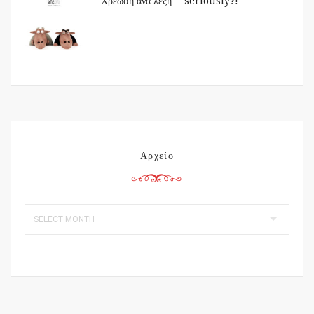
Χρέωση ανά λέξη… seriously?!
Αρχείο