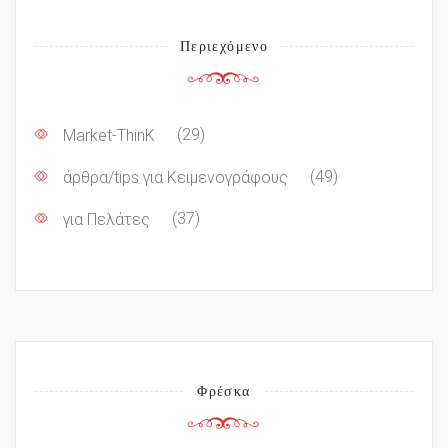
Περιεχόμενο
Market-ThinK
(29)
άρθρα/tips για Κειμενογράφους
(49)
για Πελάτες
(37)
Φρέσκα