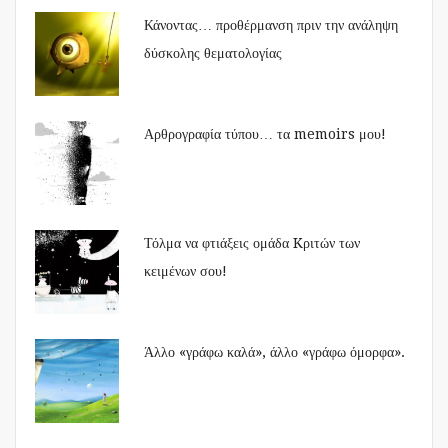
Κάνοντας… προθέρμανση πριν την ανάληψη
δύσκολης θεματολογίας
Αρθρογραφία τύπου… τα memoirs μου!
Τόλμα να φτιάξεις ομάδα Kριτών των
κειμένων σου!
Άλλο «γράφω καλά», άλλο «γράφω όμορφα».