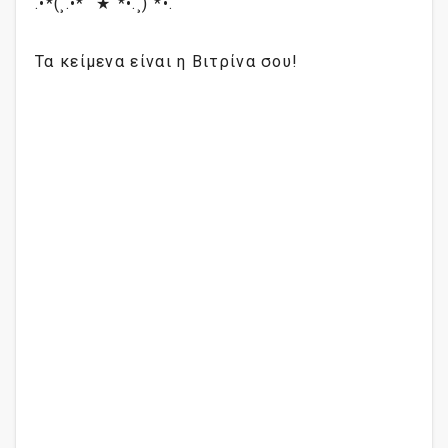
.•*(¸.•*´ ★`*•.¸)`*•.
Τα κείμενα είναι η Βιτρίνα σου!