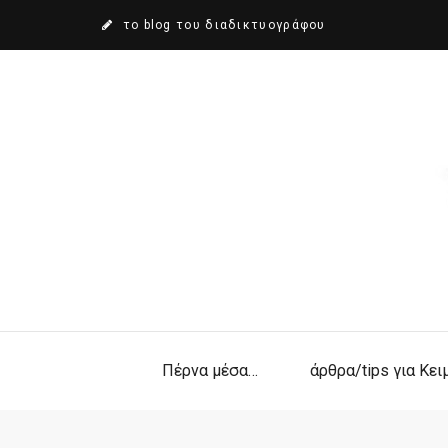
το blog του διαδικτυογράφου
Πέρνα μέσα…
άρθρα/tips για Κε