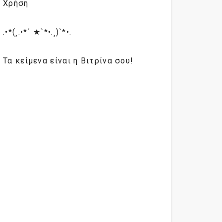
Χρήση
.•*(¸.•*´ ★`*•.¸)`*•.
Τα κείμενα είναι η Βιτρίνα σου!