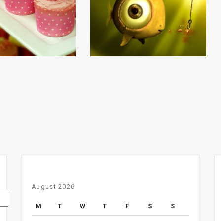
August 2026
M
T
W
T
F
S
S