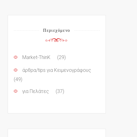
Περιεχόμενο
Market-ThinK
(29)
άρθρα/tips για Κειμενογράφους
(49)
για Πελάτες
(37)