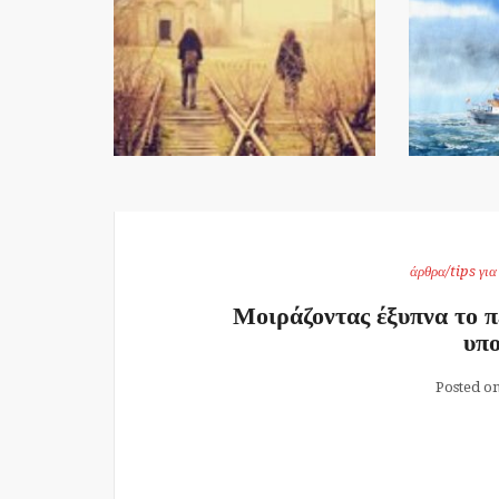
άρθρα/tips γι
Μοιράζοντας έξυπνα το π
υπο
Posted o