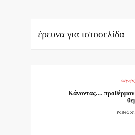
έρευνα για ιστοσελίδα
άρθρα/ti
Κάνοντας… προθέρμανσ
θε
Posted on