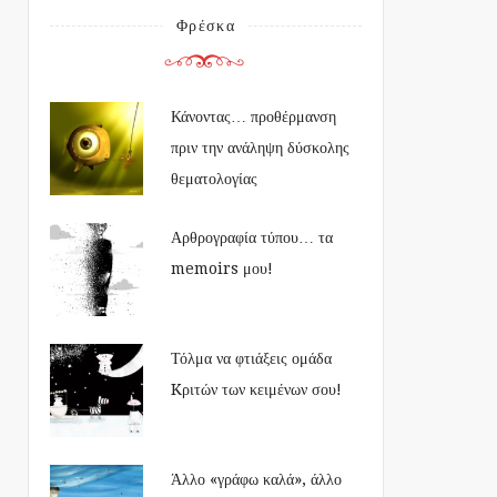
Φρέσκα
Κάνοντας… προθέρμανση
πριν την ανάληψη δύσκολης
θεματολογίας
Αρθρογραφία τύπου… τα
memoirs μου!
Τόλμα να φτιάξεις ομάδα
Kριτών των κειμένων σου!
Άλλο «γράφω καλά», άλλο