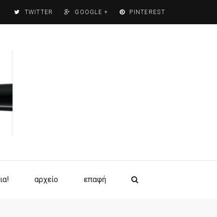
TWITTER
GOOGLE +
PINTEREST
ια!
αρχείο
επαφή