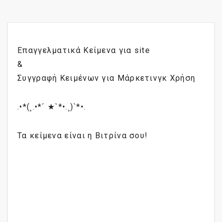
Επαγγελματικά Κείμενα για site
&
Συγγραφή Κειμένων για Μάρκετινγκ Χρήση
.•*(¸.•*´ ★`*•.¸)`*•.
Τα κείμενα είναι η Βιτρίνα σου!