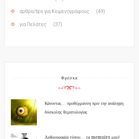
άρθρα/tips για Κειμενογράφους
(49)
για Πελάτες
(37)
Φρέσκα
Κάνοντας… προθέρμανση πριν την ανάληψη
δύσκολης θεματολογίας
Αρθρογραφία τύπου… τα memoirs μου!