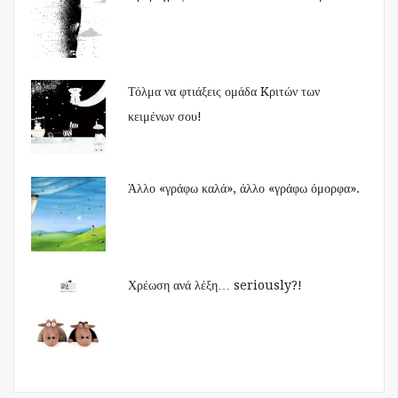
Τόλμα να φτιάξεις ομάδα Kριτών των
κειμένων σου!
Άλλο «γράφω καλά», άλλο «γράφω όμορφα».
Χρέωση ανά λέξη… seriously?!