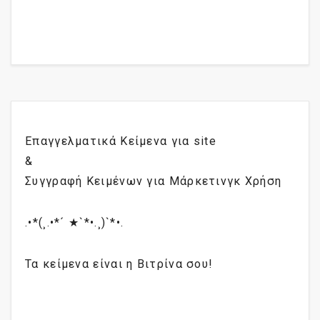
Επαγγελματικά Κείμενα για site
&
Συγγραφή Κειμένων για Μάρκετινγκ Χρήση
.•*(¸.•*´ ★`*•.¸)`*•.
Τα κείμενα είναι η Βιτρίνα σου!