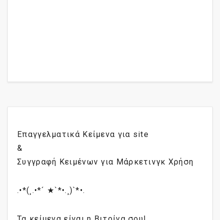
Επαγγελματικά Κείμενα για site
&
Συγγραφή Κειμένων για Μάρκετινγκ Χρήση
.•*(¸.•*´ ★`*•.¸)`*•.
Τα κείμενα είναι η Βιτρίνα σου!