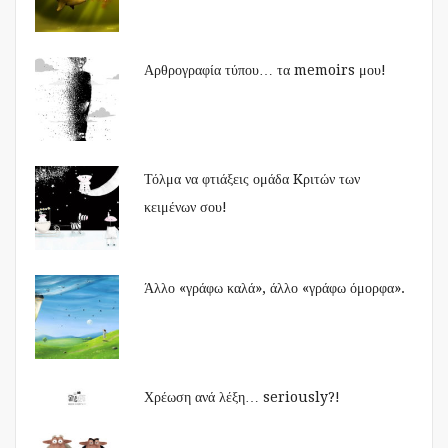
Αρθρογραφία τύπου… τα memoirs μου!
Τόλμα να φτιάξεις ομάδα Kριτών των
κειμένων σου!
Άλλο «γράφω καλά», άλλο «γράφω όμορφα».
Χρέωση ανά λέξη… seriously?!