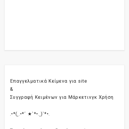
Επαγγελματικά Κείμενα για site
&
Συγγραφή Κειμένων για Μάρκετινγκ Χρήση
.•*(¸.•*´ ★`*•.¸)`*•.