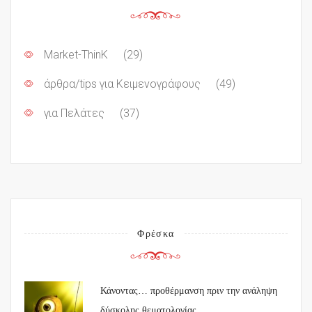
Market-ThinK
(29)
άρθρα/tips για Κειμενογράφους
(49)
για Πελάτες
(37)
Φρέσκα
Κάνοντας… προθέρμανση πριν την ανάληψη
δύσκολης θεματολογίας