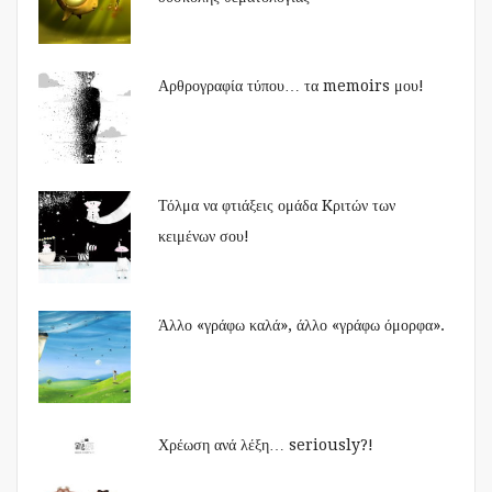
Αρθρογραφία τύπου… τα memoirs μου!
Τόλμα να φτιάξεις ομάδα Kριτών των
κειμένων σου!
Άλλο «γράφω καλά», άλλο «γράφω όμορφα».
Χρέωση ανά λέξη… seriously?!