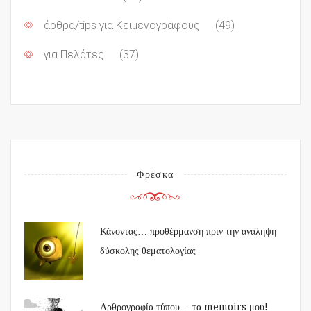
άρθρα/tips για Κειμενογράφους
(49)
για Πελάτες
(37)
Φρέσκα
Κάνοντας… προθέρμανση πριν την ανάληψη
δύσκολης θεματολογίας
Αρθρογραφία τύπου… τα memoirs μου!