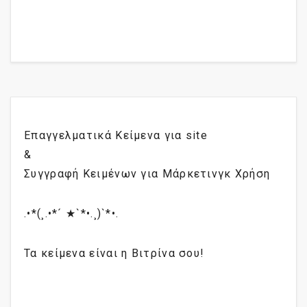
Επαγγελματικά Κείμενα για site
&
Συγγραφή Κειμένων για Μάρκετινγκ Χρήση
.•*(¸.•*´ ★`*•.¸)`*•.
Τα κείμενα είναι η Βιτρίνα σου!