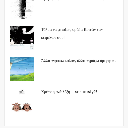
Τόλμα να φτιάξεις ομάδα Kριτών των
κειμένων σου!
Άλλο «γράφω καλά», άλλο «γράφω όμορφα».
Χρέωση ανά λέξη… seriously?!