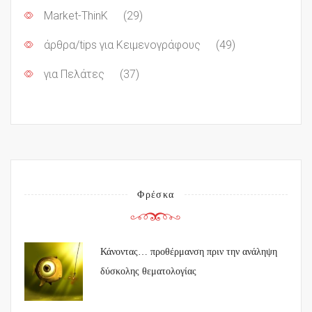
Market-ThinK
(29)
άρθρα/tips για Κειμενογράφους
(49)
για Πελάτες
(37)
Φρέσκα
Κάνοντας… προθέρμανση πριν την ανάληψη
δύσκολης θεματολογίας