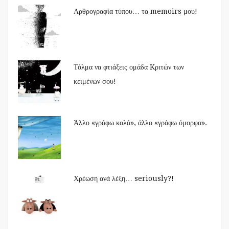
Αρθρογραφία τύπου… τα memoirs μου!
Τόλμα να φτιάξεις ομάδα Kριτών των
κειμένων σου!
Άλλο «γράφω καλά», άλλο «γράφω όμορφα».
Χρέωση ανά λέξη… seriously?!