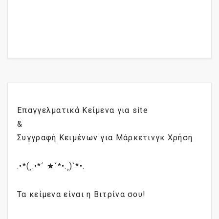
Επαγγελματικά Κείμενα για site
&
Συγγραφή Κειμένων για Μάρκετινγκ Χρήση
.•*(¸.•*´ ★`*•.¸)`*•.
Τα κείμενα είναι η Βιτρίνα σου!