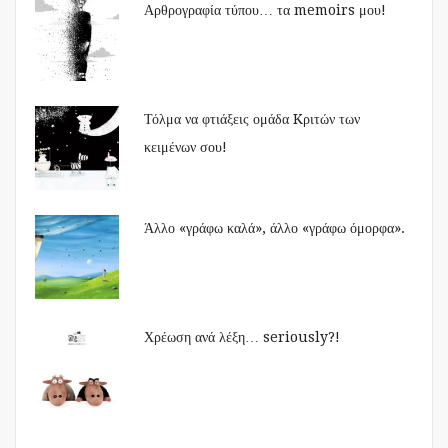
Αρθρογραφία τύπου… τα memoirs μου!
Τόλμα να φτιάξεις ομάδα Kριτών των
κειμένων σου!
Άλλο «γράφω καλά», άλλο «γράφω όμορφα».
Χρέωση ανά λέξη… seriously?!