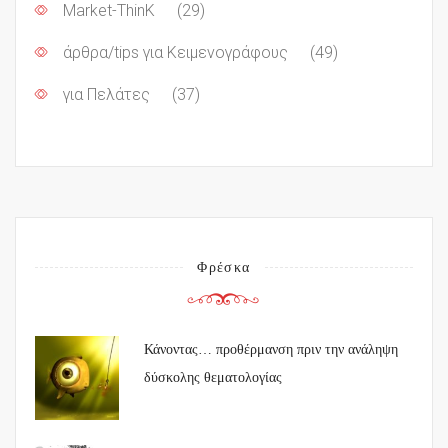
Market-ThinK
(29)
άρθρα/tips για Κειμενογράφους
(49)
για Πελάτες
(37)
Φρέσκα
Κάνοντας… προθέρμανση πριν την ανάληψη
δύσκολης θεματολογίας