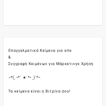
Επαγγελματικά Κείμενα για site
&
Συγγραφή Κειμένων για Μάρκετινγκ Χρήση
.•*(¸.•*´ ★`*•.¸)`*•.
Τα κείμενα είναι η Βιτρίνα σου!