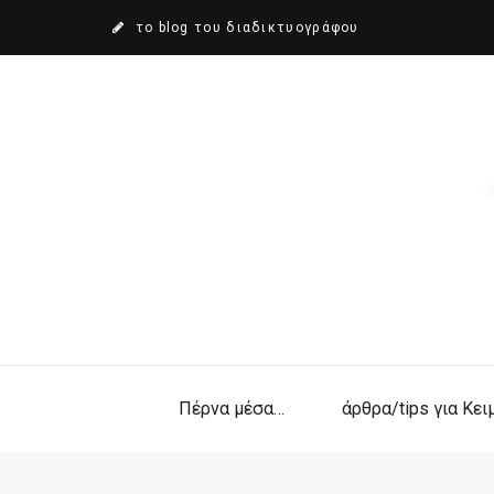
το blog του διαδικτυογράφου
Πέρνα μέσα…
άρθρα/tips για Κε