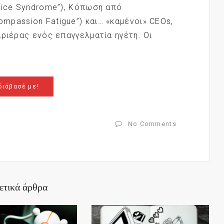
fice Syndrome”), Κόπωση από
passion Fatigue”) και… «καμένοι» CEOs,
αριέρας ενός επαγγελματία ηγέτη. Οι
διάβασέ με!
No Comments
ετικά άρθρα