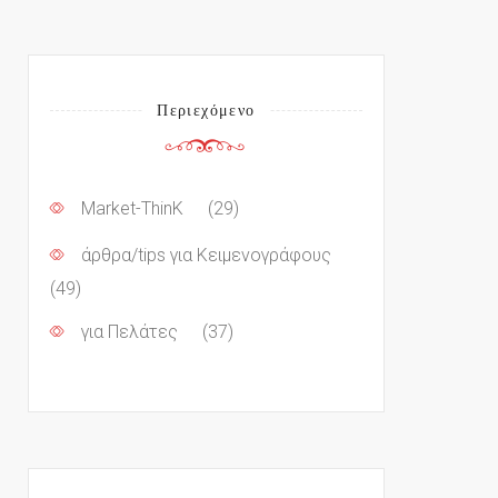
Περιεχόμενο
Market-ThinK
(29)
άρθρα/tips για Κειμενογράφους
(49)
για Πελάτες
(37)