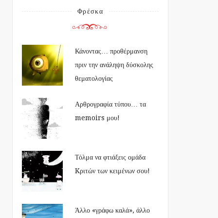
Φρέσκα
Κάνοντας… προθέρμανση
πριν την ανάληψη δύσκολης
θεματολογίας
Αρθρογραφία τύπου… τα
memoirs μου!
Τόλμα να φτιάξεις ομάδα
Kριτών των κειμένων σου!
Άλλο «γράφω καλά», άλλο