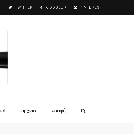
TWITTER
GOOGLE +
PINTEREST
ια!
αρχείο
επαφή