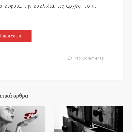
 ευφυία, την ευελιξία, τις αρχές, το τι
διάβασέ με!
No Comments
ετικά άρθρα