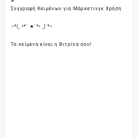
Συγγραφή Κειμένων για Μάρκετινγκ Χρήση
.•*(¸.•*´ ★`*•.¸)`*•.
Τα κείμενα είναι η Βιτρίνα σου!