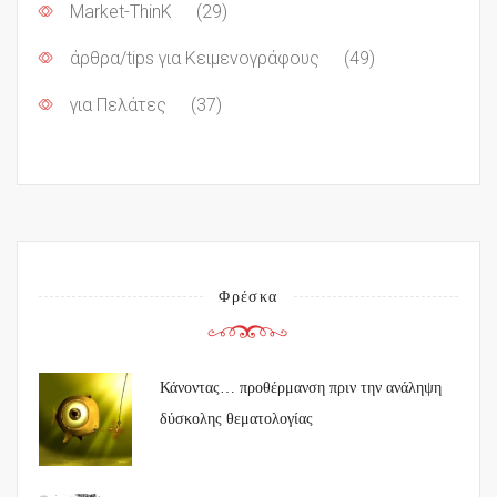
Market-ThinK
(29)
άρθρα/tips για Κειμενογράφους
(49)
για Πελάτες
(37)
Φρέσκα
Κάνοντας… προθέρμανση πριν την ανάληψη
δύσκολης θεματολογίας