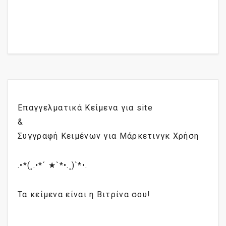
Επαγγελματικά Κείμενα για site
&
Συγγραφή Κειμένων για Μάρκετινγκ Χρήση
.•*(¸.•*´ ★`*•.¸)`*•.
Τα κείμενα είναι η Βιτρίνα σου!