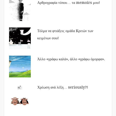
Αρθρογραφία τύπου… τα memoirs μου!
Τόλμα να φτιάξεις ομάδα Kριτών των
κειμένων σου!
Άλλο «γράφω καλά», άλλο «γράφω όμορφα».
Χρέωση ανά λέξη… seriously?!