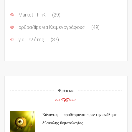
Market-ThinK
(29)
άρθρα/tips για Κειμενογράφους
(49)
για Πελάτες
(37)
Φρέσκα
Κάνοντας… προθέρμανση πριν την ανάληψη
δύσκολης θεματολογίας