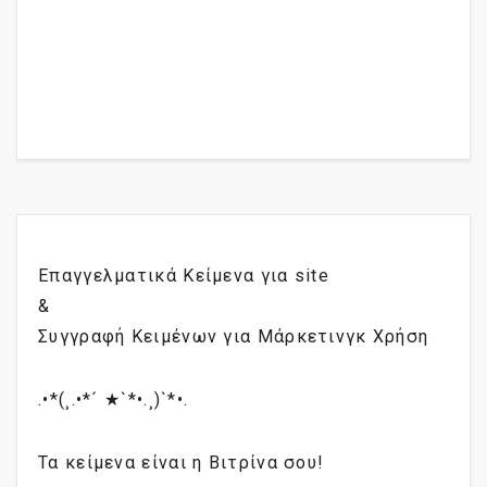
Επαγγελματικά Κείμενα για site
&
Συγγραφή Κειμένων για Μάρκετινγκ Χρήση
.•*(¸.•*´ ★`*•.¸)`*•.
Τα κείμενα είναι η Βιτρίνα σου!