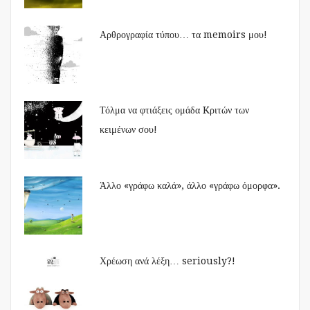
Αρθρογραφία τύπου… τα memoirs μου!
Τόλμα να φτιάξεις ομάδα Kριτών των
κειμένων σου!
Άλλο «γράφω καλά», άλλο «γράφω όμορφα».
Χρέωση ανά λέξη… seriously?!