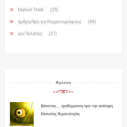
Market-ThinK
(29)
άρθρα/tips για Κειμενογράφους
(49)
για Πελάτες
(37)
Φρέσκα
Κάνοντας… προθέρμανση πριν την ανάληψη
δύσκολης θεματολογίας