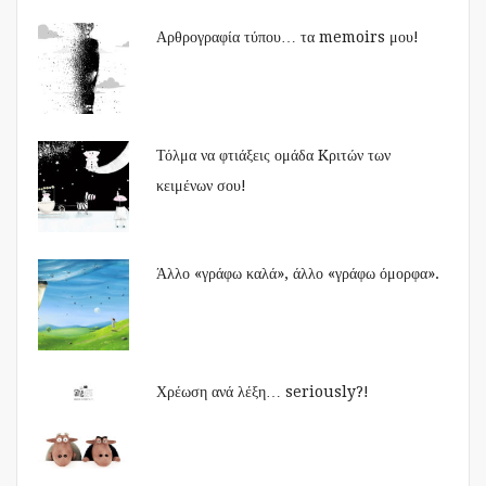
Αρθρογραφία τύπου… τα memoirs μου!
Τόλμα να φτιάξεις ομάδα Kριτών των
κειμένων σου!
Άλλο «γράφω καλά», άλλο «γράφω όμορφα».
Χρέωση ανά λέξη… seriously?!