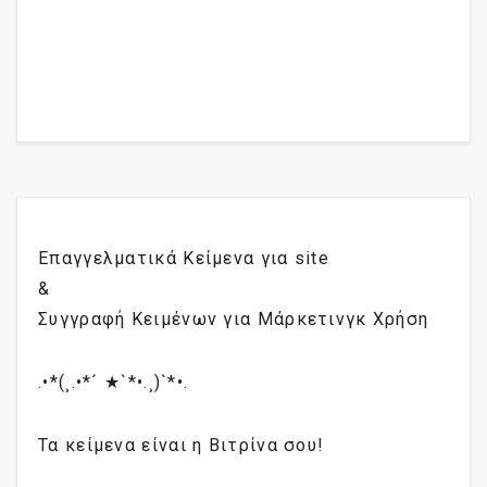
Επαγγελματικά Κείμενα για site
&
Συγγραφή Κειμένων για Μάρκετινγκ Χρήση
.•*(¸.•*´ ★`*•.¸)`*•.
Τα κείμενα είναι η Βιτρίνα σου!