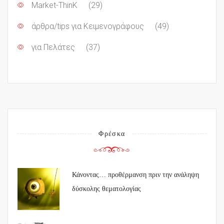
Market-ThinK
(29)
άρθρα/tips για Κειμενογράφους
(49)
για Πελάτες
(37)
Φρέσκα
Κάνοντας… προθέρμανση πριν την ανάληψη
δύσκολης θεματολογίας