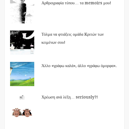
Αρθρογραφία τύπου… τα memoirs μου!
Τόλμα να φτιάξεις ομάδα Kριτών των
κειμένων σου!
Άλλο «γράφω καλά», άλλο «γράφω όμορφα».
Χρέωση ανά λέξη… seriously?!