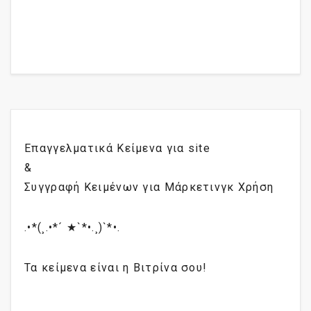
Επαγγελματικά Κείμενα για site
&
Συγγραφή Κειμένων για Μάρκετινγκ Χρήση
.•*(¸.•*´ ★`*•.¸)`*•.
Τα κείμενα είναι η Βιτρίνα σου!