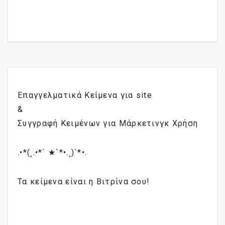
Επαγγελματικά Κείμενα για site
&
Συγγραφή Κειμένων για Μάρκετινγκ Χρήση
.•*(¸.•*´ ★`*•.¸)`*•.
Τα κείμενα είναι η Βιτρίνα σου!