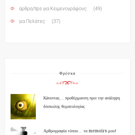
άρθρα/tips για Κειμενογράφους
(49)
για Πελάτες
(37)
Φρέσκα
Κάνοντας… προθέρμανση πριν την ανάληψη
δύσκολης θεματολογίας
Αρθρογραφία τύπου… τα memoirs μου!