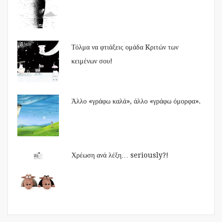
Τόλμα να φτιάξεις ομάδα Kριτών των
κειμένων σου!
Άλλο «γράφω καλά», άλλο «γράφω όμορφα».
Χρέωση ανά λέξη… seriously?!