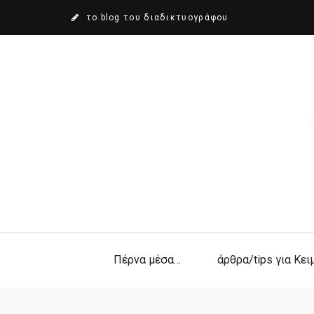
το blog του διαδικτυογράφου
Πέρνα μέσα…
άρθρα/tips για Κε