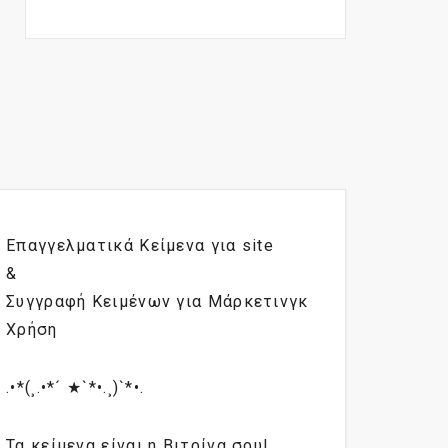
Επαγγελματικά Κείμενα για site
&
Συγγραφή Κειμένων για Μάρκετινγκ
Χρήση
.•*(¸.•*´ ★`*•.¸)`*•.
Τα κείμενα είναι η Βιτρίνα σου!