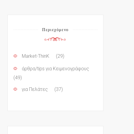
Περιεχόμενο
Market-ThinK
(29)
άρθρα/tips για Κειμενογράφους
(49)
για Πελάτες
(37)