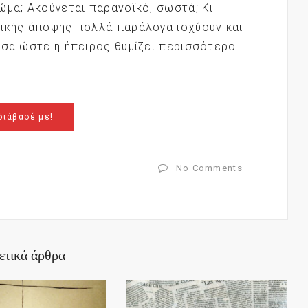
ώμα; Ακούγεται παρανοϊκό, σωστά; Κι
μικής άποψης πολλά παράλογα ισχύουν και
όσα ώστε η ήπειρος θυμίζει περισσότερο
διάβασέ με!
No Comments
ετικά άρθρα