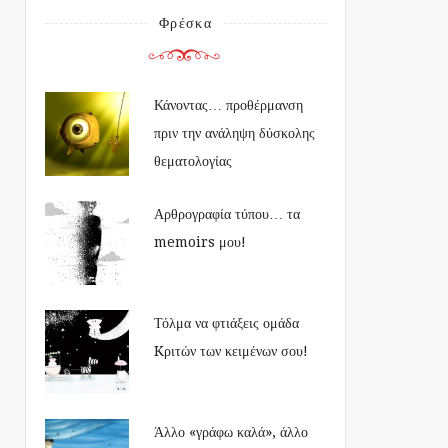
Φρέσκα
Κάνοντας… προθέρμανση
πριν την ανάληψη δύσκολης
θεματολογίας
Αρθρογραφία τύπου… τα
memoirs μου!
Τόλμα να φτιάξεις ομάδα
Kριτών των κειμένων σου!
Άλλο «γράφω καλά», άλλο