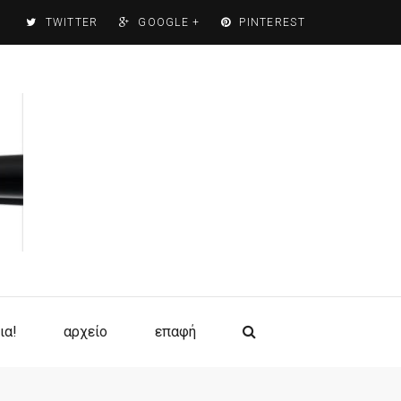
TWITTER
GOOGLE +
PINTEREST
ια!
αρχείο
επαφή