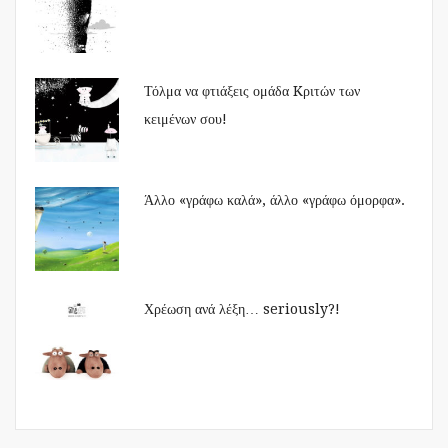
Τόλμα να φτιάξεις ομάδα Kριτών των
κειμένων σου!
Άλλο «γράφω καλά», άλλο «γράφω όμορφα».
Χρέωση ανά λέξη… seriously?!