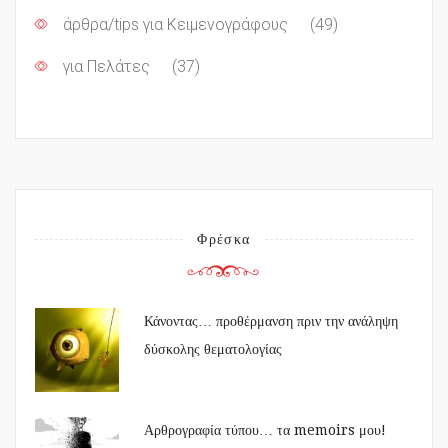
άρθρα/tips για Κειμενογράφους
(49)
για Πελάτες
(37)
Φρέσκα
Κάνοντας… προθέρμανση πριν την ανάληψη
δύσκολης θεματολογίας
Αρθρογραφία τύπου… τα memoirs μου!