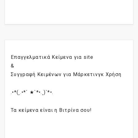
Επαγγελματικά Κείμενα για site
&
Συγγραφή Κειμένων για Μάρκετινγκ Χρήση
.•*(¸.•*´ ★`*•.¸)`*•.
Τα κείμενα είναι η Βιτρίνα σου!