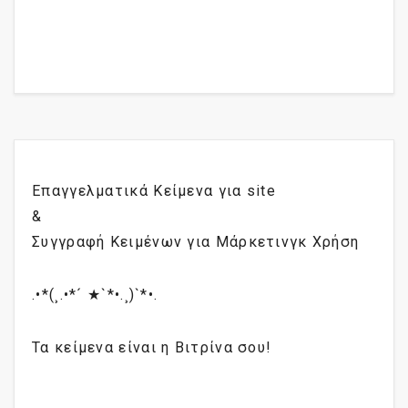
Επαγγελματικά Κείμενα για site
&
Συγγραφή Κειμένων για Μάρκετινγκ Χρήση
.•*(¸.•*´ ★`*•.¸)`*•.
Τα κείμενα είναι η Βιτρίνα σου!