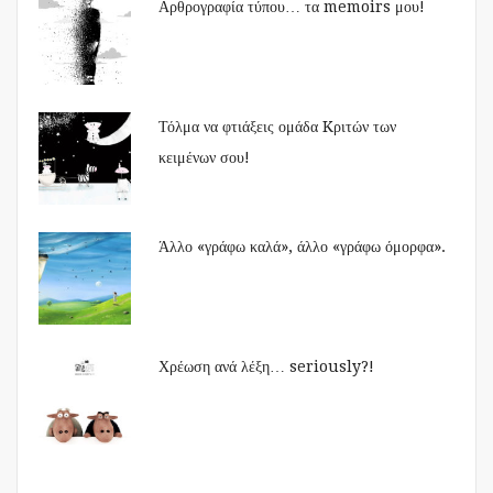
Αρθρογραφία τύπου… τα memoirs μου!
Τόλμα να φτιάξεις ομάδα Kριτών των
κειμένων σου!
Άλλο «γράφω καλά», άλλο «γράφω όμορφα».
Χρέωση ανά λέξη… seriously?!