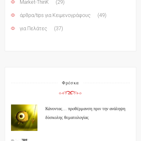
Market-ThinK
(29)
άρθρα/tips για Κειμενογράφους
(49)
για Πελάτες
(37)
Φρέσκα
Κάνοντας… προθέρμανση πριν την ανάληψη
δύσκολης θεματολογίας