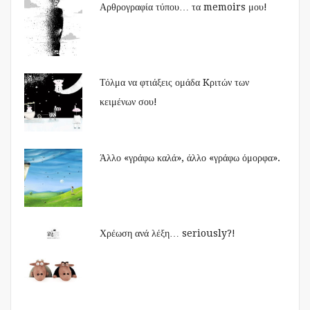
Αρθρογραφία τύπου… τα memoirs μου!
Τόλμα να φτιάξεις ομάδα Kριτών των
κειμένων σου!
Άλλο «γράφω καλά», άλλο «γράφω όμορφα».
Χρέωση ανά λέξη… seriously?!