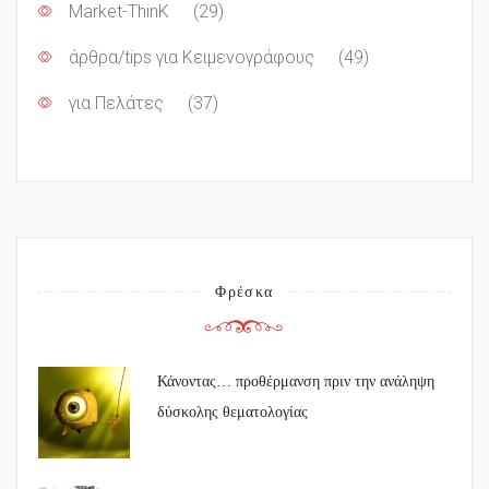
Market-ThinK
(29)
άρθρα/tips για Κειμενογράφους
(49)
για Πελάτες
(37)
Φρέσκα
Κάνοντας… προθέρμανση πριν την ανάληψη
δύσκολης θεματολογίας