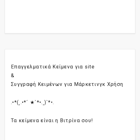
Επαγγελματικά Κείμενα για site
&
Συγγραφή Κειμένων για Μάρκετινγκ Χρήση
.•*(¸.•*´ ★`*•.¸)`*•.
Τα κείμενα είναι η Βιτρίνα σου!