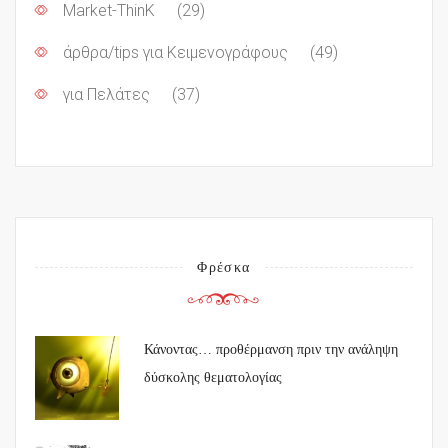
Market-ThinK
(29)
άρθρα/tips για Κειμενογράφους
(49)
για Πελάτες
(37)
Φρέσκα
Κάνοντας… προθέρμανση πριν την ανάληψη
δύσκολης θεματολογίας