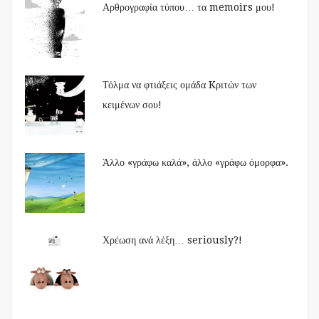
Αρθρογραφία τύπου… τα memoirs μου!
Τόλμα να φτιάξεις ομάδα Kριτών των
κειμένων σου!
Άλλο «γράφω καλά», άλλο «γράφω όμορφα».
Χρέωση ανά λέξη… seriously?!