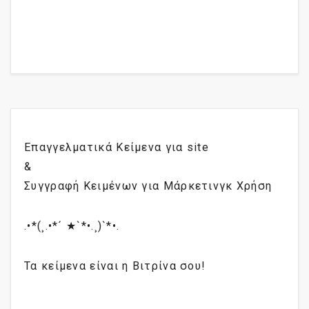
Επαγγελματικά Κείμενα για site
&
Συγγραφή Κειμένων για Μάρκετινγκ Χρήση
.•*(¸.•*´ ★`*•.¸)`*•.
Τα κείμενα είναι η Βιτρίνα σου!