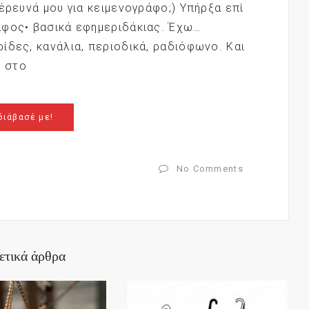
έρευνά μου για κειμενογράφο;) Υπήρξα επί
άφος• βασικά εφημεριδάκιας. Έχω…
ίδες, κανάλια, περιοδικά, ραδιόφωνο. Και
ή στο
διάβασέ με!
No Comments
ετικά άρθρα