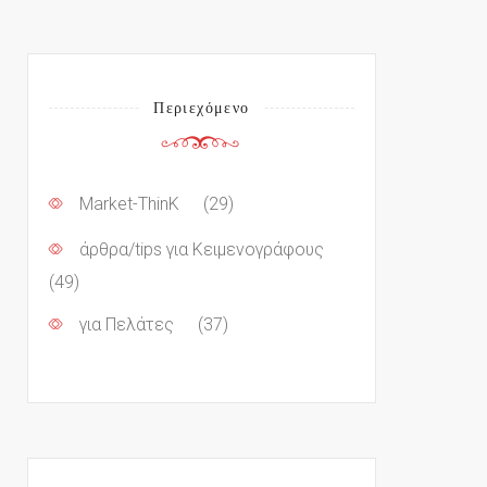
Περιεχόμενο
Market-ThinK
(29)
άρθρα/tips για Κειμενογράφους
(49)
για Πελάτες
(37)