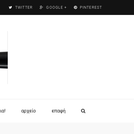
TWITTER
GOOGLE +
PINTEREST
ια!
αρχείο
επαφή