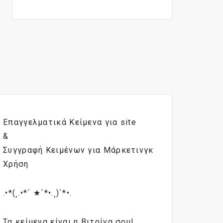
Επαγγελματικά Κείμενα για site
&
Συγγραφή Κειμένων για Μάρκετινγκ
Χρήση
.•*(¸.•*´ ★`*•.¸)`*•.
Τα κείμενα είναι η Βιτρίνα σου!