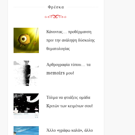
Φρέσκα
Κάνοντας… προθέρμανση
πριν την ανάληψη δύσκολης
θεματολογίας
Αρθρογραφία τύπου… τα
memoirs μου!
Τόλμα να φτιάξεις ομάδα
Kριτών των κειμένων σου!
Άλλο «γράφω καλά», άλλο