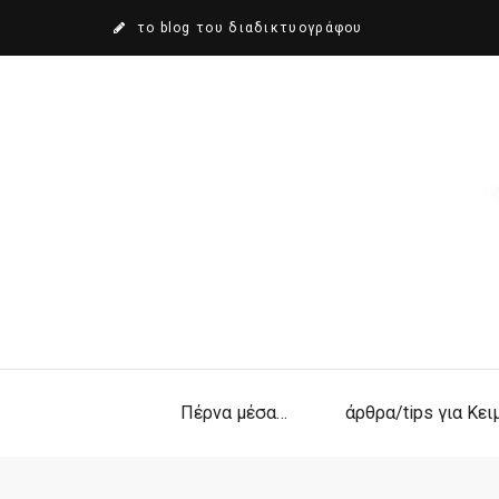
το blog του διαδικτυογράφου
Πέρνα μέσα…
άρθρα/tips για Κε