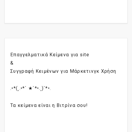
Επαγγελματικά Κείμενα για site
&
Συγγραφή Κειμένων για Μάρκετινγκ Χρήση
.•*(¸.•*´ ★`*•.¸)`*•.
Τα κείμενα είναι η Βιτρίνα σου!