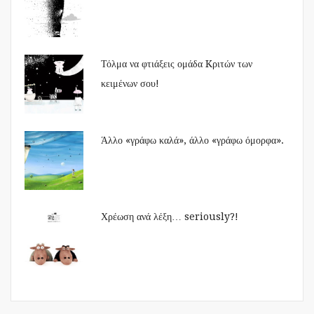
Τόλμα να φτιάξεις ομάδα Kριτών των
κειμένων σου!
Άλλο «γράφω καλά», άλλο «γράφω όμορφα».
Χρέωση ανά λέξη… seriously?!