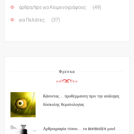
άρθρα/tips για Κειμενογράφους
(49)
για Πελάτες
(37)
Φρέσκα
Κάνοντας… προθέρμανση πριν την ανάληψη
δύσκολης θεματολογίας
Αρθρογραφία τύπου… τα memoirs μου!