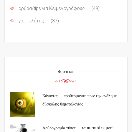
άρθρα/tips για Κειμενογράφους
(49)
για Πελάτες
(37)
Φρέσκα
Κάνοντας… προθέρμανση πριν την ανάληψη
δύσκολης θεματολογίας
Αρθρογραφία τύπου… τα memoirs μου!