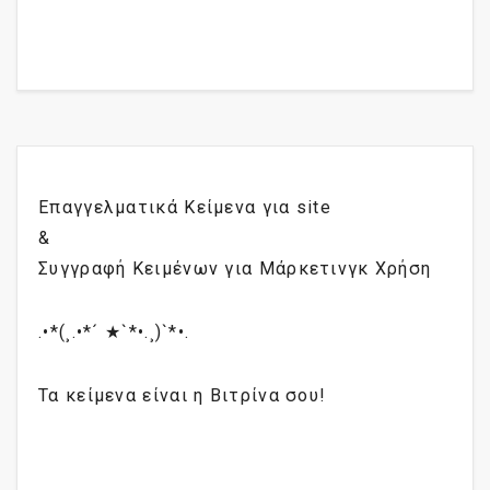
Επαγγελματικά Κείμενα για site
&
Συγγραφή Κειμένων για Μάρκετινγκ Χρήση
.•*(¸.•*´ ★`*•.¸)`*•.
Τα κείμενα είναι η Βιτρίνα σου!