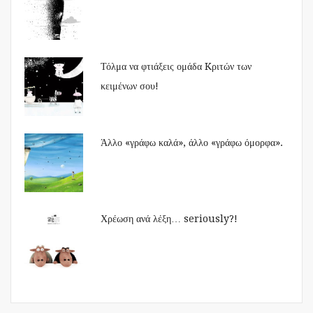
Τόλμα να φτιάξεις ομάδα Kριτών των
κειμένων σου!
Άλλο «γράφω καλά», άλλο «γράφω όμορφα».
Χρέωση ανά λέξη… seriously?!