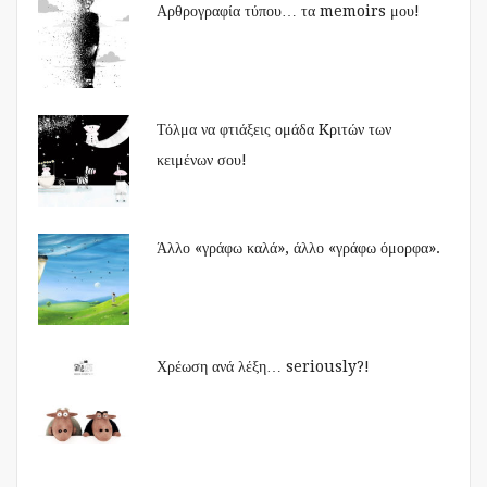
Αρθρογραφία τύπου… τα memoirs μου!
Τόλμα να φτιάξεις ομάδα Kριτών των
κειμένων σου!
Άλλο «γράφω καλά», άλλο «γράφω όμορφα».
Χρέωση ανά λέξη… seriously?!