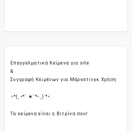
Επαγγελματικά Κείμενα για site
&
Συγγραφή Κειμένων για Μάρκετινγκ Χρήση
.•*(¸.•*´ ★`*•.¸)`*•.
Τα κείμενα είναι η Βιτρίνα σου!