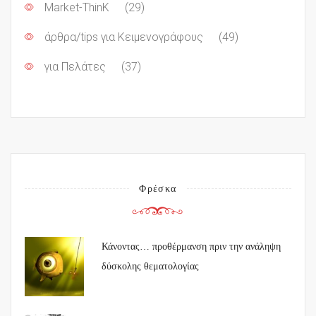
Market-ThinK
(29)
άρθρα/tips για Κειμενογράφους
(49)
για Πελάτες
(37)
Φρέσκα
Κάνοντας… προθέρμανση πριν την ανάληψη
δύσκολης θεματολογίας